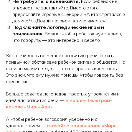
Не требуйте, а вовлекайте.
Если ребёнок не
отвечает, не заставляйте. Вместо этого
предлагайте игровые сценарии: «А кто спрятался в
домике?», «Давай позовём котика вместе».
Подключайте логопедические игры и
приложения.
Важно, чтобы ребёнок чувствовал,
что говорить — это интересно и весело.
Застенчивость не мешает развитию речи, если в
привычной обстановке ребёнок активно общается. Но
если он молчит везде — это не просто скромность.
Это знак, что ему нужна помощь, чтобы говорить без
стеснения.
Больше советов логопедов, простых упражнений и
идей для развития речи —
в нашем Телеграм-
канале «Миры Ави»
!
А чтобы ребенок заговорил уверенно и с
удовольствием —
скачайте приложение «Миры
Ави»
и погрузитесь в более 400 увлекательных