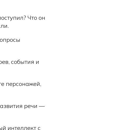
поступил? Что он
ли.
вопросы
ев, события и
те персонажей,
развития речи —
ый интеллект с