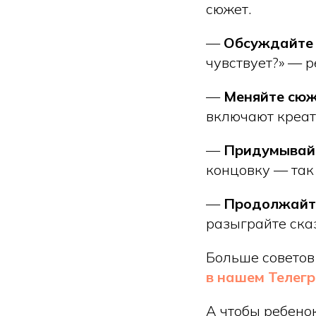
сюжет.
—
Обсуждайте 
чувствует?» — 
—
Меняйте сюж
включают креат
—
Придумывайт
концовку — так
—
Продолжайте
разыграйте ска
Больше советов
в нашем Телег
А чтобы ребено