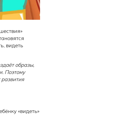
ешествия»
становятся
ь, видеть
оздаёт образы,
и. Поэтому
т развития
ебёнку «видеть»